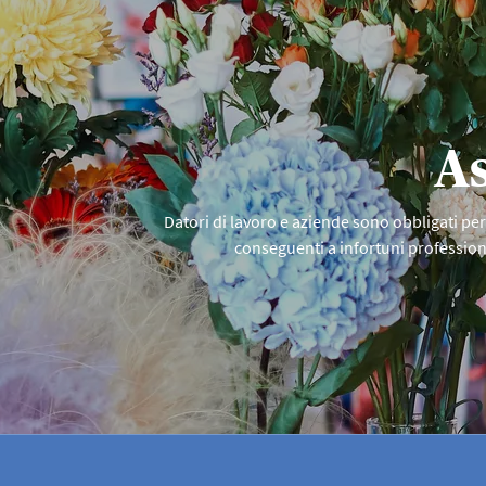
dell’upi sono un
gratuitamente. O
infortunistico div
durante un’escurs
Ulteriori informa
As
Datori di lavoro e aziende sono obbligati per
conseguenti a infortuni professiona