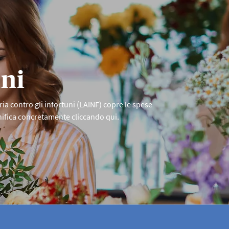
sponibili
oncisa un tema
 d’infortunio
da te.
uni
ia contro gli infortuni (LAINF) copre le spese
gnifica concretamente cliccando qui.