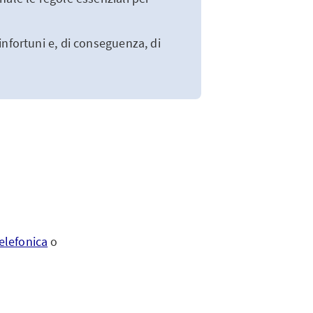
infortuni e, di conseguenza, di
elefonica
o