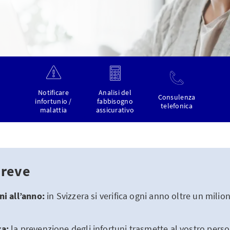
Notificare
Analisi del
Consulenza
infortunio /
fabbisogno
telefonica
malattia
assicurativo
breve
ni all’anno:
in Svizzera si verifica ogni anno oltre un milio
za:
la prevenzione degli infortuni trasmette al vostro perso