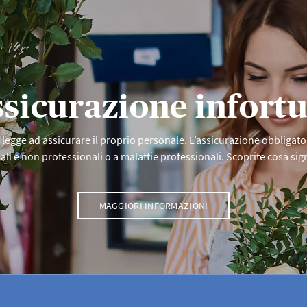
o strumento di prevenzione ideale per le aziende e sono di
gni SafetyKit tratta in forma facilmente comprensibile e c
erso. Il personale scopre così quali sono i principali rischi
ione o a quali aspetti occorre prestare attenzione nel fai 
zioni sui SafetyKit
sicurazione infort
 legge ad assicurare il proprio personale. L’assicurazione obbligator
li e non professionali o a malattie professionali. Scoprite cosa si
MAGGIORI INFORMAZIONI