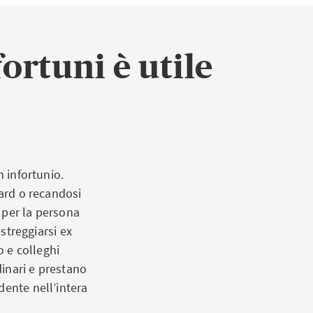
ortuni è utile
n infortunio.
oard o recandosi
 per la persona
estreggiarsi ex
o e colleghi
inari e prestano
dente nell’intera