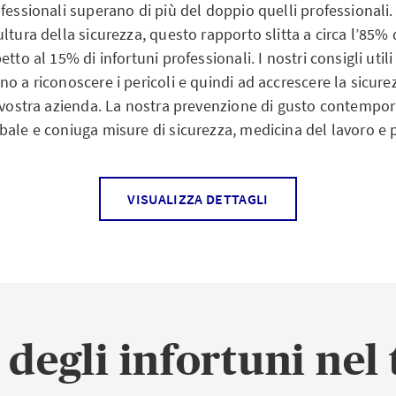
fessionali superano di più del doppio quelli professionali.
i, malattie professionali e pericoli per la salute imputabili al
ltura della sicurezza, questo rapporto slitta a circa l’85% d
ottimizzati i costi:
tto al 15% di infortuni professionali. I nostri consigli utili 
alute
o a riconoscere i pericoli e quindi ad accrescere la sicurez
a vostra azienda. La nostra prevenzione di gusto contemp
zzamento nei confronti dei collaboratori
bale e coniuga misure di sicurezza, medicina del lavoro e 
i interruzione
strazione
VISUALIZZA DETTAGLI
one di base
tivi costanti
ll'obbligo legale in qualità di datore di lavoro
base in sicurezza sul lavoro e tutela della salute per azie
rso ai medici del lavoro e agli altri specialisti della sicurez
 delle esigenze, la formazione può essere calibrata sull’i
gale
u qualsiasi altro gruppo di dipendenti. Per la sicurezza sul 
degli infortuni nel
egno competente e specifico per la vostra azienda. Ogni se
sicurate secondo la LAINF si applica la
direttiva CFSL sul r
na formazione di base – anche aziende con un rischio d’inf