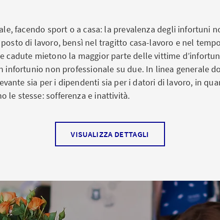
altri specialisti della sicurezza sul lavoro (MSSL)
. La dirett
so. La formazione di base è articolata in tre livelli:
ssicurazione contro gli infortuni (LAINF) e all'ordinanza su
dale, facendo sport o a casa: la prevalenza degli infortuni no
azione dei rischi in loco da parte di specialisti in sicurezz
delle malattie professionali (OPI).
posto di lavoro, bensì nel tragitto casa-lavoro e nel tempo
si pregressi e individuazione dei rischi come pure
le cadute mietono la maggior parte delle vittime d’infortu
 potenziale di rischio in caso di nuove acquisizioni, nuove
n infortunio non professionale su due. In linea generale dov
i.
ilevante sia per i dipendenti sia per i datori di lavoro, in qua
le stesse: sofferenza e inattività.
sigenze, la formazione può essere calibrata sull’intero or
alsiasi altro gruppo di dipendenti.
VISUALIZZA DETTAGLI
it – Prevenzione degli infor
fessionali
 con l’Ufficio svizzero per la prevenzione degli infortuni (
riale di prevenzione su temi come sport, casa e giardino. 