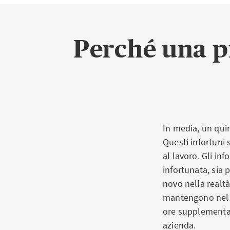
Perché una pr
In media, un quin
Questi infortuni 
al lavoro. Gli i
infortunata, sia p
novo nella realtà
mantengono nel f
ore supplementari
azienda.