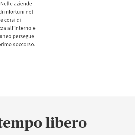
 Nelle aziende
l'attività sul
i infortuni nel
e corsi di
za all’interno e
oraneo persegue
primo soccorso.
nde riposa sulla
za sul lavoro
ntero organico,
posto di lavoro
 tempo libero
ttore può
icorso ai medici
ortunio