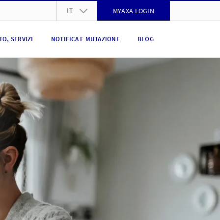
IT
MYAXA LOGIN
DE
O, SERVIZI
NOTIFICA E MUTAZIONE
BLOG
FR
IT
EN