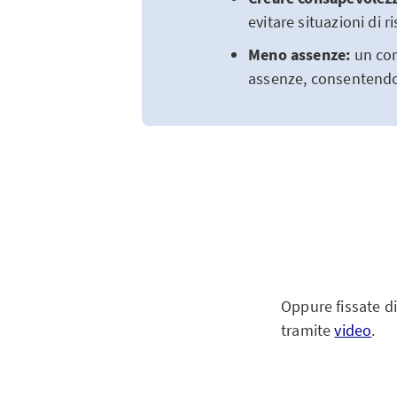
evitare situazioni di r
Meno assenze:
un com
assenze, consentendo c
Oppure fissate 
tramite
video
.