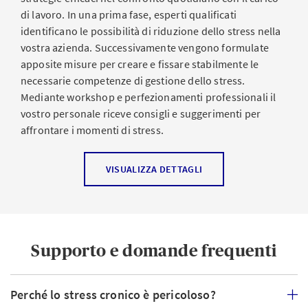
impone ai collaboratori uno sforzo incessante di
possibilità di profilassi e cura al fine di cogliere
di lavoro. In una prima fase, esperti qualificati
adeguamento a nuove realtà e di acquisizione di
tempestivamente i sintomi e considerarli con serietà.
identificano le possibilità di riduzione dello stress nella
capacità sempre diverse: una sollecitazione che può
vostra azienda. Successivamente vengono formulate
aumentare ulteriormente la pressione sul posto di
apposite misure per creare e fissare stabilmente le
lavoro.
necessarie competenze di gestione dello stress.
Mediante workshop e perfezionamenti professionali il
vostro personale riceve consigli e suggerimenti per
Quali sono le conseguenze per l’azienda?
affrontare i momenti di stress.
Gli ingenti costi derivanti dallo stress in ambito
Sondaggio sulla salute
VISUALIZZA DETTAGLI
lavorativo vengono spesso sottovalutati. I collaboratori
sotto continua pressione possono sviluppare forme
Per poter affrontare efficacemente lo stress e le sue
depressive o altre patologie, forniscono prestazioni
ripercussioni in un’organizzazione è essenziale
inferiori o si assentano per periodi più o meno lunghi.
conoscere i maggiori potenziali di promozione della
Se i casi si moltiplicano, a lungo termine l’azienda può
Supporto e domande frequenti
salute e le cause a monte dello stress conseguente a un
risentirne pesantemente. I possibili effetti negativi sono:
carico lavorativo eccessivo o demotivante. Tramite un
calo della produttività dovuto ad assenze di
sondaggio online sulla salute
(in tedesco) vengono
Perché lo stress cronico è pericoloso?
personale (assenteismo)
raccolte, in forma anonima e nel pieno rispetto della