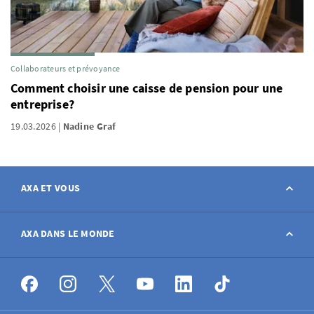
Collaborateurs et prévoyance
Comment choisir une caisse de pension pour une
entreprise?
19.03.2026
Nadine Graf
AXA ET VOUS
Contact
AXA DANS LE MONDE
Déclarer sinistre
AXA dans le monde
Postes à pourvoir