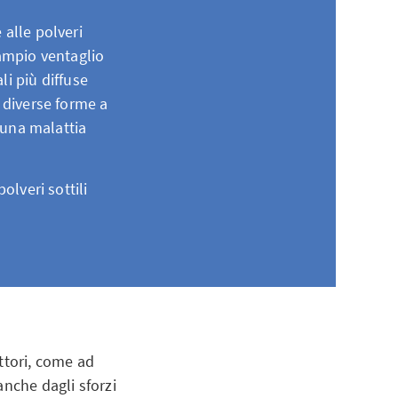
 alle polveri
 ampio ventaglio
li più diffuse
 diverse forme a
è una malattia
olveri sottili
ttori, come ad
anche dagli sforzi