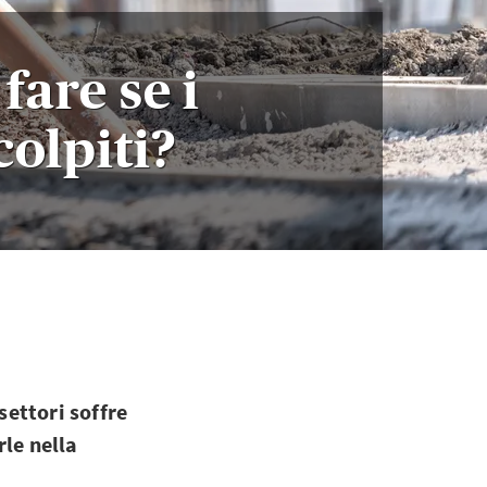
fare se i
colpiti?
ettori soffre
rle nella