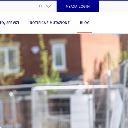
IT
MYAXA LOGIN
DE
O, SERVIZI
NOTIFICA E MUTAZIONE
BLOG
FR
IT
EN