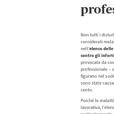
profe
Non tutti i distur
considerati malat
nell’
elenco delle
contro gli infor
provocata da sost
professionale –
figurano nel sud
sono state causat
cento.
Poiché le malatti
lavorativa, l’ele