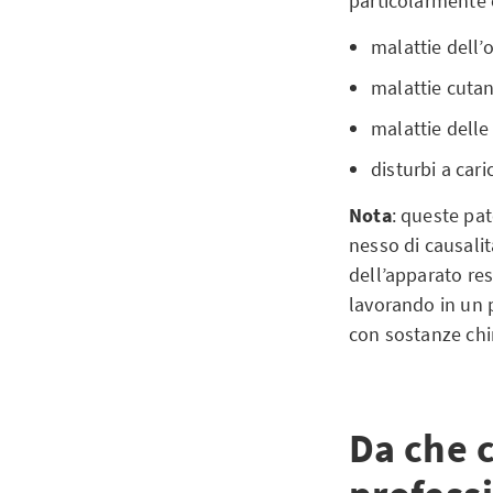
particolarmente 
malattie dell’
malattie cuta
malattie delle 
disturbi a car
Nota
: queste pa
nesso di causalit
dell’apparato re
lavorando in un p
con sostanze chi
Da che c