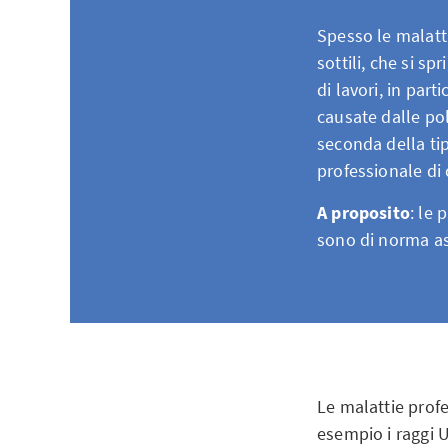
Spesso le malatti
sottili, che si s
di lavori, in part
causate dalle pol
seconda della tip
professionale di 
A proposito
: le 
sono di norma as
Le malattie profe
esempio i raggi U