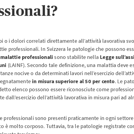
ssionali?
bi o i dolori correlati direttamente all’attività lavorativa sv
tie professionali. In Svizzera le patologie che possono ess
 malattie professionali
sono stabilite nella
Legge sull’ass
tuni
(LAINF). Secondo tale definizione, una malattia deve e
anze nocive o da determinati lavori nell’esercizio dell’atti
 segnatamente
in misura superiore al 50 per cento
. Le pat
detto elenco possono essere riconosciute come profession
e dall’esercizio dell’attività lavorativa in misura pari ad a
e professionali sono presenti praticamente in ogni settore 
nco è molto corposo. Tuttavia, tra le patologie registrate c