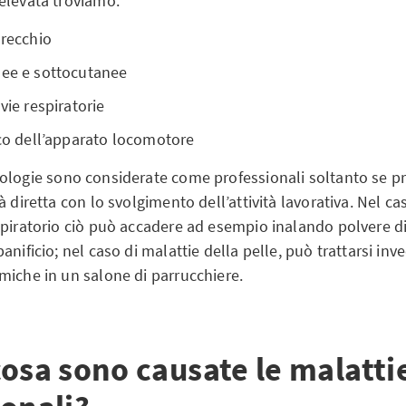
elevata troviamo:
orecchio
nee e sottocutanee
vie respiratorie
ico dell’apparato locomotore
tologie sono considerate come professionali soltanto se 
à diretta con lo svolgimento dell’attività lavorativa. Nel ca
spiratorio ciò può accadere ad esempio inalando polvere di
anificio; nel caso di malattie della pelle, può trattarsi inv
miche in un salone di parrucchiere.
osa sono causate le malatti