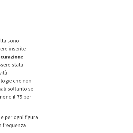
olta sono
ere inserite
icurazione
ssere stata
vità
ologie che non
ali soltanto se
lmeno il 75 per
e per ogni figura
on frequenza