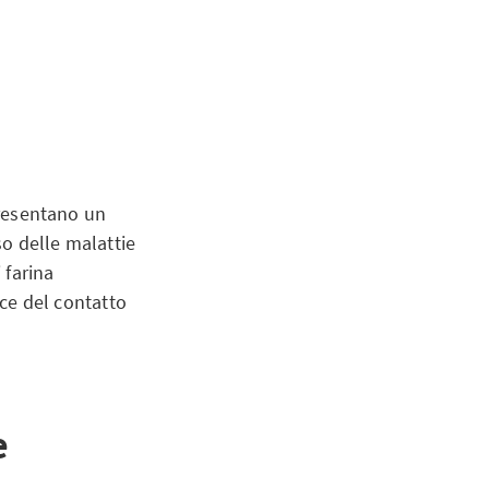
presentano un
so delle malattie
 farina
ece del contatto
e