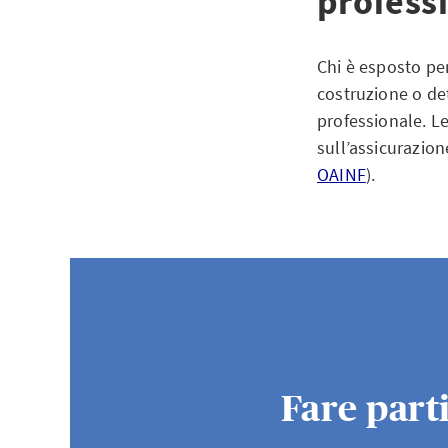
profess
Chi è esposto pe
costruzione o det
professionale. L
sull’assicurazion
OAINF
).
Fare parti