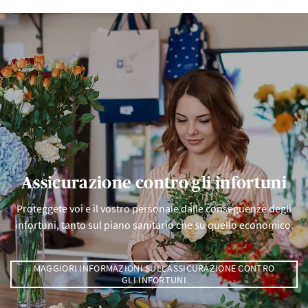
Assicurazione contro gli infortuni
Proteggete voi e il vostro personale dalle conseguenze degli
infortuni, tanto sul piano sanitario che su quello economico.
MAGGIORI INFORMAZIONI SULL’ASSICURAZIONE CONTRO
GLI INFORTUNI