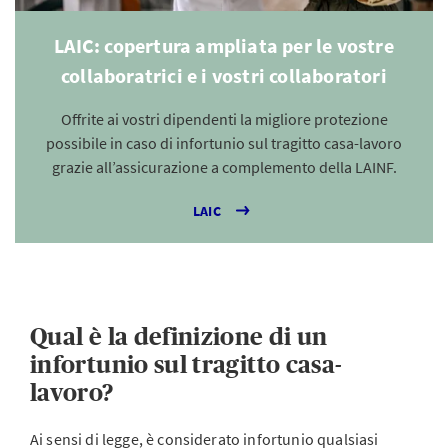
LAIC: copertura ampliata per le vostre
collaboratrici e i vostri collaboratori
Offrite ai vostri dipendenti la migliore protezione
possibile in caso di infortunio sul tragitto casa-lavoro
grazie all’assicurazione a complemento della LAINF.
LAIC
Qual è la definizione di un
infortunio sul tragitto casa-
lavoro?
Ai sensi di legge, è considerato infortunio qualsiasi