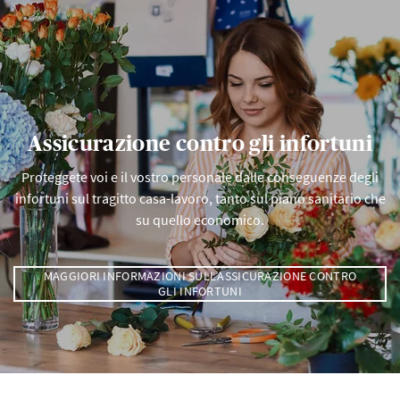
Assicurazione contro gli infortuni
Proteggete voi e il vostro personale dalle conseguenze degli
infortuni sul tragitto casa-lavoro, tanto sul piano sanitario che
su quello economico.
MAGGIORI INFORMAZIONI SULL’ASSICURAZIONE CONTRO
GLI INFORTUNI