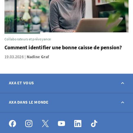
Collaborateurs et prévoyance
Comment identifier une bonne caisse de pension?
19.03.2026
Nadine Graf
AXA ET VOUS
Contact
AXA DANS LE MONDE
Déclarer sinistre
AXA dans le monde