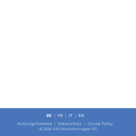
DE
FR
IT
EN
Nutzungshinweise
Datenschutz
Cookie Policy
© 2026 AXA Versicherungen AG