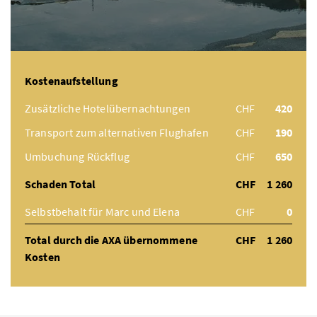
Kostenaufstellung
Zusätzliche Hotelübernachtungen
CHF
420
Transport zum alternativen Flughafen
CHF
190
Umbuchung Rückflug
CHF
650
Schaden Total
CHF
1 260
Selbstbehalt für Marc und Elena
CHF
0
Total durch die AXA übernommene
CHF
1 260
Kosten