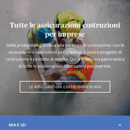
Tutte le assicurazioni costruzioni
per imprese
Dalla protezione giuridica alla garanzia di costruzione: con le
assicurazioni costruzioni per imprese, il vostro progetto di
costruzione è protetto al meglio. Qui trovate una panoramica
di tutte le assicurazioni costruzioni per imprese.
LE ASSICURAZIONI COSTRUZIONI DI AXA
AXA E LEI