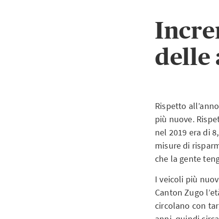
Incre
delle
Rispetto all’ann
più nuove. Rispet
nel 2019 era di 8
misure di rispar
che la gente ten
I veicoli più nuo
Canton Zugo l’età
circolano con tar
anni, quindi circ