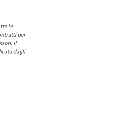
tte le
ntratti per
sori. Il
icata dagli