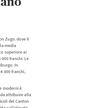
lano
on Zugo. dove il
e la media
co superiore ai
 000 franchi. Le
iburgo. In
44 000 franchi,
i e moderni è
da attribuire alla
eicoli del Canton
ida sull’elevato