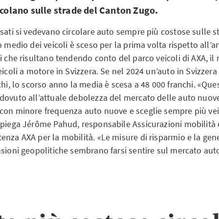
ircolano sulle strade del Canton Zugo.
sati si vedevano circolare auto sempre più costose sulle st
o medio dei veicoli è sceso per la prima volta rispetto all’
i che risultano tendendo conto del parco veicoli di AXA, il
eicoli a motore in Svizzera. Se nel 2024 un’auto in Svizzer
chi, lo scorso anno la media è scesa a 48 000 franchi. «Que
dovuto all’attuale debolezza del mercato delle auto nuove
con minore frequenza auto nuove e sceglie sempre più vei
spiega Jérôme Pahud, responsabile Assicurazioni mobilit
enza AXA per la mobilità. «Le misure di risparmio e la gen
nsioni geopolitiche sembrano farsi sentire sul mercato aut