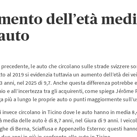
mento dell’età med
 auto
o precedente, le auto che circolano sulle strade svizzere 
to al 2019 si evidenzia tuttavia un aumento dell’età dei vei
,3 anni, nel 2025 di 9,7. Anche questa differenza potrebbe 
mio e all’incertezza tra gli acquirenti, come spiega Jérôm
ga più a lungo le proprie auto o punti maggiormente sull’u
vi invece circolano in Ticino dove le auto hanno in media 8,
 media delle auto è di 8,7 anni, nel Giura di 9 anni. I veicol
ghe di Berna, Sciaffusa e Appenzello Esterno: questi hanno
a due anni in più in confronto alle auto in Ticino.