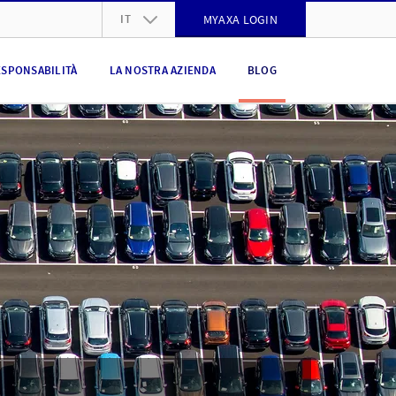
IT
MYAXA LOGIN
DE
ESPONSABILITÀ
LA NOSTRA AZIENDA
BLOG
FR
IT
EN