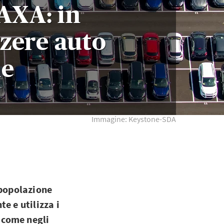
 AXA: in
zzere auto
he
Immagine: Keystone-SDA
 popolazione
e e utilizza i
, come negli