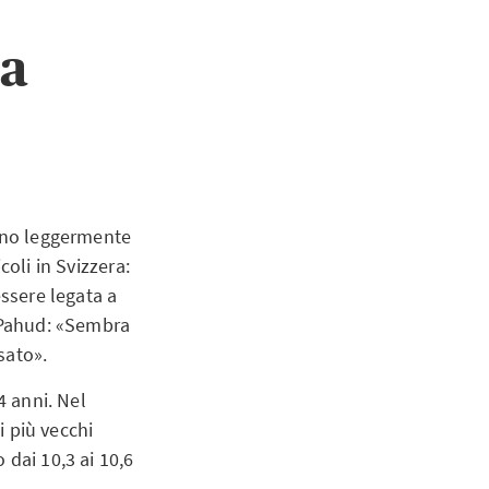
ia
sono leggermente
coli in Svizzera:
essere legata a
e Pahud: «Sembra
sato».
4 anni. Nel
i più vecchi
 dai 10,3 ai 10,6