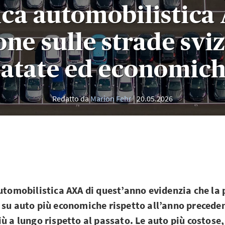
ica automobilistica
one sulle strade svi
atate ed economic
Redatto da
Marion Fehr
20.05.2026
automobilistica AXA di quest’anno evidenzia che la
 su auto più economiche rispetto all’anno precedent
iù a lungo rispetto al passato. Le auto più costose