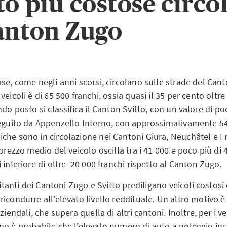
to più costose circo
anton Zugo
se, come negli anni scorsi, circolano sulle strade del Cant
veicoli è di 65 500 franchi, ossia quasi il 35 per cento oltr
ndo posto si classifica il Canton Svitto, con un valore di po
seguito da Appenzello Interno, con approssimativamente 54
che sono in circolazione nei Cantoni Giura, Neuchâtel e Fr
 prezzo medio del veicolo oscilla tra i 41 000 e poco più di 
 inferiore di oltre 20 000 franchi rispetto al Canton Zugo.
abitanti dei Cantoni Zugo e Svitto prediligano veicoli costos
icondurre all’elevato livello reddituale. Un altro motivo è 
ziendali, che supera quella di altri cantoni. Inoltre, per i v
no è probabile che l’elevato numero di auto a noleggio inc