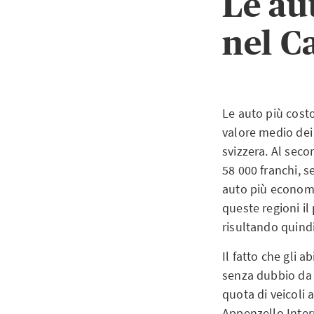
Le au
nel C
Le auto più costo
valore medio dei 
svizzera. Al seco
58 000 franchi, 
auto più economi
queste regioni il
risultando quindi
Il fatto che gli 
senza dubbio da r
quota di veicoli a
Appenzello Inter