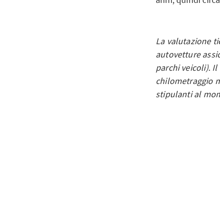
La valutazione ti
autovetture assi
parchi veicoli). I
chilometraggio m
stipulanti al mo