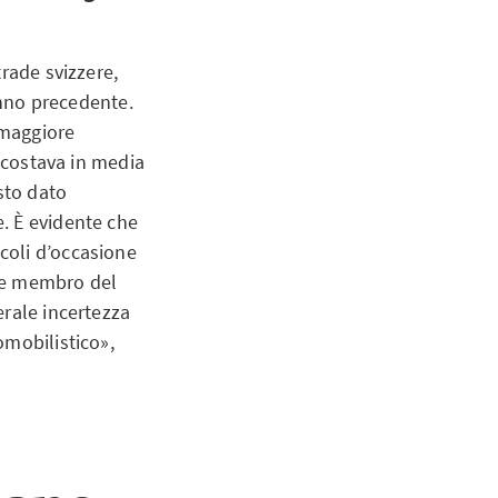
rade svizzere,
anno precedente.
 maggiore
a costava in media
sto dato
. È evidente che
coli d’occasione
à e membro del
erale incertezza
omobilistico»,