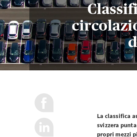
Classif
circolazi
d
La classifica 
svizzera punta
propri mezzi p