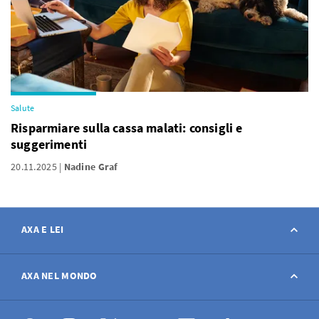
Salute
Risparmiare sulla cassa malati: consigli e
suggerimenti
20.11.2025
Nadine Graf
AXA E LEI
Contatto
AXA NEL MONDO
Avviso sinistro