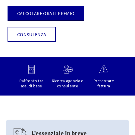
CALCOLARE ORA IL PREMIO
CONSULENZA
Raffronto tra
Ricerca agenzia e
Presentare
ass. di base
consulente
fattura
L’essenziale in breve