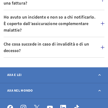
una fattura?
Ho avuto un incidente e non so a chi notificarlo.
È coperto dall’assicurazione complementare
malattie?
Che cosa succede in caso di invalidità o di un
decesso?
AXA E LEI
Contatto
AXA NEL MONDO
Avviso sinistro
AXA nel mondo