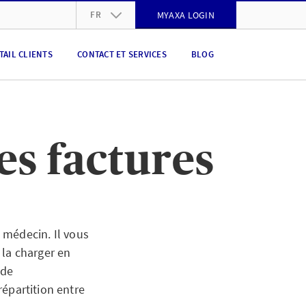
FR
MYAXA LOGIN
DE
TAIL CLIENTS
CONTACT ET SERVICES
BLOG
FR
IT
EN
es factures
 médecin. Il vous
 la charger en
 de
épartition entre