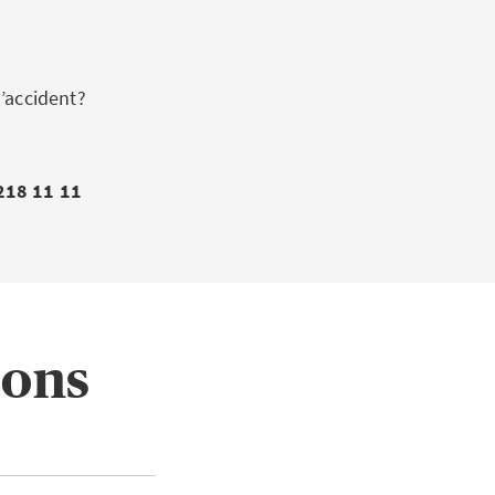
’accident?
218 11 11
ions