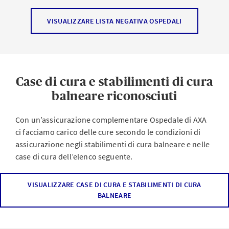
La lista degli ospedali di AXA Prevenzione e promozione
VISUALIZZARE LISTA NEGATIVA OSPEDALI
salute è valida per i prodotti Ospedale secondo la LCA:
Ospedale reparto comune
Ospedale Flex 1
Case di cura e stabilimenti di cura
Ospedale Flex 2
balneare riconosciuti
Ospedale reparto semiprivato
Con un’assicurazione complementare Ospedale di AXA
Ospedale reparto privato
ci facciamo carico delle cure secondo le condizioni di
Infortuni Privati
assicurazione negli stabilimenti di cura balneare e nelle
case di cura dell’elenco seguente.
Se prevedete una degenza in una casa del parto, vi
preghiamo di mettervi in contatto con noi.
Ci assumiamo i costi previsti dalle vigenti Condizioni
VISUALIZZARE CASE DI CURA E STABILIMENTI DI CURA
Gli ospedali non menzionati nella lista e i loro reparti
BALNEARE
Generali di Assicurazione (CGA) e dalle Condizioni
vengono considerati ammessi. Non è tuttavia garantita
Complementari (CC) dei seguenti prodotti per una cura
alcuna assunzione dei costi nel singolo caso. L'obbligo
balneare o di convalescenza.
di prestazione si definisce sempre in base alle