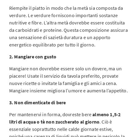
Riempite il piatto in modo che la metà sia composta da
verdure. Le verdure forniscono importanti sostanze
nutritive e fibre. L’altra metà dovrebbe essere costituita
da carboidrati e proteine. Questa composizione assicura
una sensazione di sazietà duratura e un apporto
energetico equilibrato per tutto il giorno.
2. Mangiare con gusto
Mangiare non dovrebbe essere solo un dovere, ma un
piacere! Usate il servizio da tavola preferito, provate
nuove ricette o invitate la famiglia e gli amici a cena.
Mangiare insieme migliora l’umore e aumenta l’appetito.
3. Non dimenticate di bere
Per mantenervi in forma, dovreste bere
almeno 1,5-2
litri di acqua o tè non zuccherato al giorno
. Ciò è
essenziale soprattutto nelle calde giornate estive,
poiché una carenza di liquidi può mettere in pericolo la