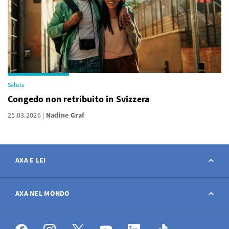
Salute
Congedo non retribuito in Svizzera
25.03.2026
Nadine Graf
AXA E LEI
Contatto
AXA NEL MONDO
Avviso sinistro
AXA nel mondo