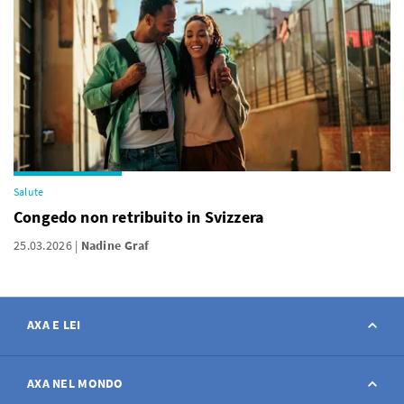
Salute
Congedo non retribuito in Svizzera
25.03.2026
Nadine Graf
AXA E LEI
Contatto
AXA NEL MONDO