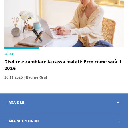
Salute
Disdire e cambiare la cassa malati: Ecco come sarà il
2026
26.11.2025
Nadine Graf
AXA E LEI
Contatto
AXA NEL MONDO