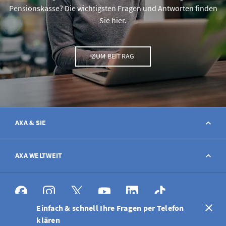
Pensionskasse? Die wichtigsten Fragen und Antworten finden
Sie hier.
ZUM BEITRAG
AXA & SIE
Kontakt
AXA WELTWEIT
Schaden melden
AXA weltweit
Einfach & schnell Ihre Fragen per Telefon
Stellenangebote
klären
DE
FR
IT
EN