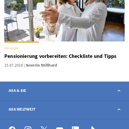
Vorsorge
Pensionierung vorbereiten: Checkliste und Tipps
15.07.2026
Severin Stillhard
AXA & SIE
Kontakt
AXA WELTWEIT
Schaden melden
AXA weltweit