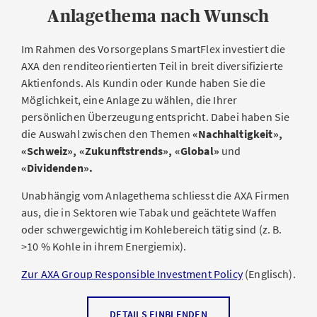
Diversifikation
Anlagethema nach Wunsch
Geringe Anlagekosten
Im Rahmen des Vorsorgeplans SmartFlex investiert die
Möglichkeit, in Unternehmen zu investieren, die eine
AXA den renditeorientierten Teil in breit diversifizierte
CO
-neutrale Wirtschaft
anstreben
2
Aktienfonds. Als Kundin oder Kunde haben Sie die
Möglichkeit, eine Anlage zu wählen, die Ihrer
persönlichen Überzeugung entspricht. Dabei haben Sie
Download
die Auswahl zwischen den Themen
«Nachhaltigkeit»,
«Schweiz», «Zukunftstrends», «Global»
und
VORSORGEPLAN SMARTFLEX – FACTSHEET
[.pdf , 214KB]
«Dividenden».
VORSORGEPLAN SMARTFLEX – BASISINFORMATIONSBLATT
[.pdf ,
127KB]
Unabhängig vom Anlagethema schliesst die AXA Firmen
aus, die in Sektoren wie Tabak und geächtete Waffen
VORSORGEPLAN SMARTFLEX (3A) –
VERSICHERUNGSBEDINGUNGEN
[.pdf , 228KB]
oder schwergewichtig im Kohlebereich tätig sind (z. B.
>10 % Kohle in ihrem Energiemix).
VORSORGEPLAN SMARTFLEX (3B) –
VERSICHERUNGSBEDINGUNGEN
[.pdf , 231KB]
Zur AXA Group Responsible Investment Policy
(Englisch).
DETAILS EINBLENDEN