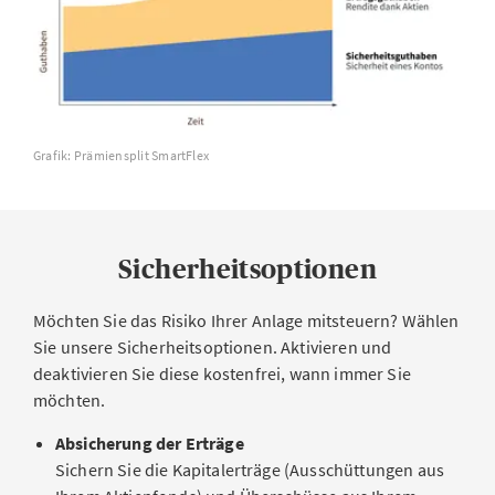
Für das Anlagethema «Dividenden» können aufgrund
seiner Einführung im Jahr 2026 derzeit noch keine
Performancezahlen ausgewiesen werden. Die
Performance der anderen Anlagethemen finden Sie
detailliert in der
Fondsliste
.
Grafik: Prämiensplit SmartFlex
Sicherheitsoptionen
Möchten Sie das Risiko Ihrer Anlage mitsteuern? Wählen
Sie unsere Sicherheitsoptionen. Aktivieren und
deaktivieren Sie diese kostenfrei, wann immer Sie
möchten.
Absicherung der Erträge
Sichern Sie die Kapitalerträge (Ausschüttungen aus