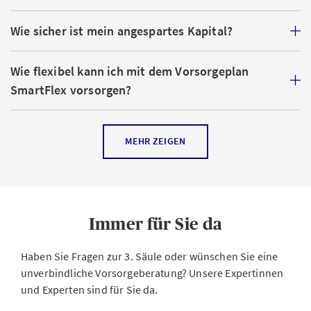
Wie sicher ist mein angespartes Kapital?
Wie flexibel kann ich mit dem Vorsorgeplan
SmartFlex vorsorgen?
Wo investiert die AXA mein Geld?
MEHR ZEIGEN
Wie kann ich mit einem Vorsorgeplan auf der
Basis der Säule 3a/3b Steuern sparen?
Immer für Sie da
Welche Zusatzversicherungen kann ich zum
Vorsorgeplan SmartFlex abschliessen?
Haben Sie Fragen zur 3. Säule oder wünschen Sie eine
unverbindliche Vorsorgeberatung? Unsere Expertinnen
und Experten sind für Sie da.