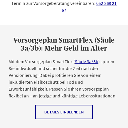
Termin zur Vorsorgeberatung vereinbaren:
052 269 21
67
Vorsorgeplan SmartFlex (Säule
3a/3b): Mehr Geld im Alter
Mit dem Vorsorgeplan SmartFlex (
Säule 3a/3b
) sparen
Sie individuell und sicher für die Zeit nach der
Pensionierung. Dabei profitieren Sie von einem
inkludierten Risikoschutz bei Tod und
Erwerbsunfähigkeit. Passen Sie Ihren Vorsorgeplan
flexibel an – an jetzige und künftige Lebenssituationen.
Ihre Vorteile mit SmartFlex
DETAILS EINBLENDEN
Klare und vorhersehbare Leistungen
mit einem