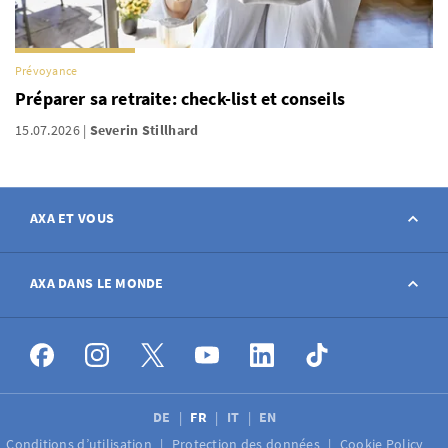
Prévoyance
Préparer sa retraite: check-list et conseils
15.07.2026
Severin Stillhard
AXA ET VOUS
Contact
AXA DANS LE MONDE
Déclarer sinistre
AXA dans le monde
Postes à pourvoir
DE
FR
IT
EN
Conditions d’utilisation
Protection des données
Cookie Policy