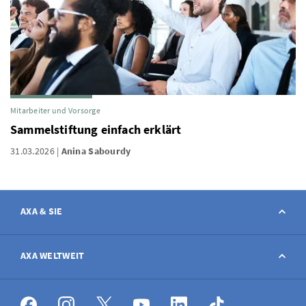
Mitarbeiter und Vorsorge
Sammelstiftung einfach erklärt
31.03.2026
Anina Sabourdy
AXA & SIE
Kontakt
AXA WELTWEIT
Schaden melden
AXA weltweit