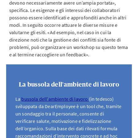
devono necessariamente avere un’ampia portata»,
specifica. Le esigenze e gli interessi dei collaboratori
possono essere identificati e approfonditi anche in altri
modi. In seguito occorre attuare le diverse misure e
valutarne gli esiti. «Ad esempio, nel caso in cui la
direzione noti che la gestione dei conflitti sia fonte di
problemi, può organizzare un workshop su questo tema
e al termine raccogliere un feedback».
La bussola dell'ambiente di lavoro
La
bussola dell'ambiente di lavoro
(in tedesco)
sviluppata da DearEmployee è un tool che, tramite
un sondaggio tra il personale, consente di
verificare salute, motivazione e fidelizzazione
dell’organico. Sulla base dei dati rilevati formula
raccomandazioni d’intervento concrete e ad hoc