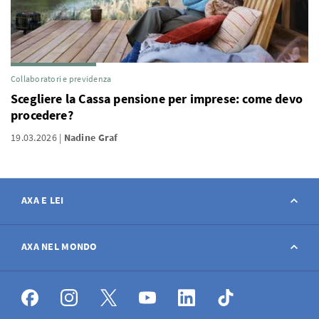
Collaboratori e previdenza
Scegliere la Cassa pensione per imprese: come devo
procedere?
19.03.2026
Nadine Graf
AXA E LEI
Contatto
AXA NEL MONDO
Avviso sinistro
AXA nel mondo