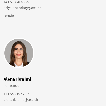
+41 52 728 68 55
priya.bhandary@axa.ch
Details
Alena Ibraimi
Lernende
+41 58 215 42 17
alena.ibraimi@axa.ch