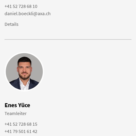
+41 52 728 68 10
daniel.boeckli@axa.ch
Details
Enes Yüce
Teamleiter
+41 52 728 68 15
+41 79 501 61 42