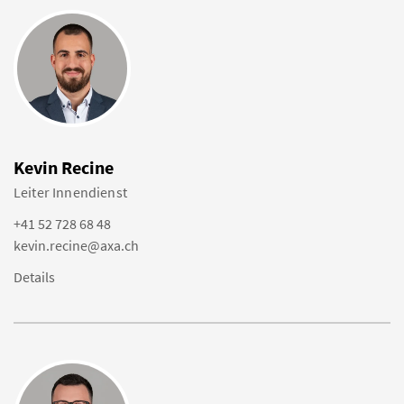
Kevin Recine
Leiter Innendienst
+41 52 728 68 48
kevin.recine@axa.ch
Details