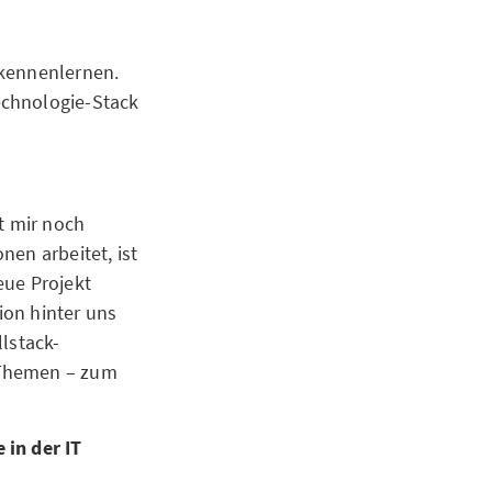
 kennenlernen.
echnologie-Stack
t mir noch
nen arbeitet, ist
eue Projekt
ion hinter uns
lstack-
 Themen – zum
 in der IT