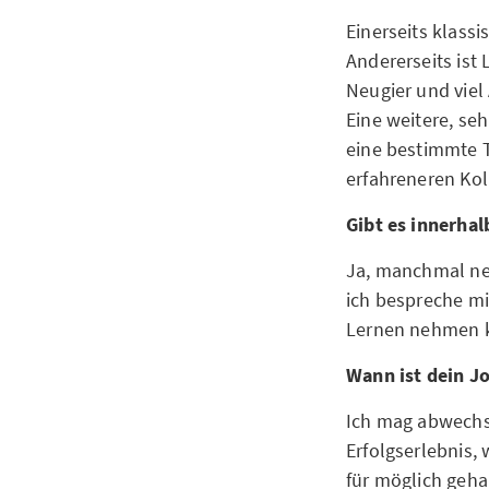
Einerseits klass
Andererseits ist
Neugier und viel
Eine weitere, se
eine bestimmte T
erfahreneren Ko
Gibt es innerhal
Ja, manchmal neh
ich bespreche mi
Lernen nehmen 
Wann ist dein J
Ich mag abwechsl
Erfolgserlebnis,
für möglich geha