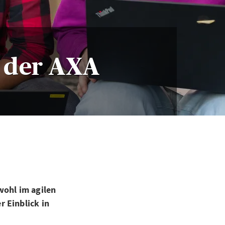
i der AXA
wohl im agilen
r Einblick in