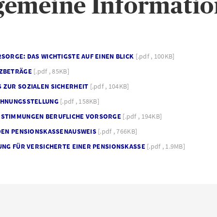
gemeine Informati
SORGE: DAS WICHTIGSTE AUF EINEN BLICK
[.pdf , 100KB]
NZBETRÄGE
[.pdf , 85KB]
 ZUR SOZIALEN SICHERHEIT
[.pdf , 104KB]
CHNUNGSSTELLUNG
[.pdf , 158KB]
ESTIMMUNGEN BERUFLICHE VORSORGE
[.pdf , 194KB]
 DEN PENSIONSKASSENAUSWEIS
[.pdf , 766KB]
TUNG FÜR VERSICHERTE EINER PENSIONSKASSE
[.pdf , 1.9MB]