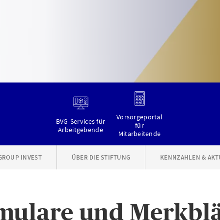
Vorsorgeportal
BVG-Services für
für
Arbeitgebende
Mitarbeitende
GROUP INVEST
ÜBER DIE STIFTUNG
KENNZAHLEN & AKT
mulare und Merkblä