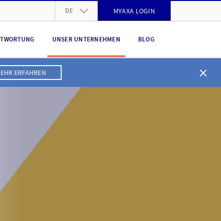
DE
MYAXA LOGIN
DE
NTWORTUNG
UNSER UNTERNEHMEN
BLOG
FR
IT
EHR ERFAHREN
EN