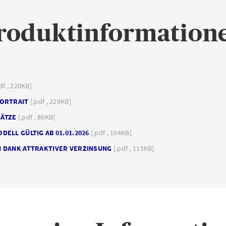
roduktinformation
df , 220KB]
PORTRAIT
[.pdf , 229KB]
ÄTZE
[.pdf , 86KB]
ELL GÜLTIG AB 01.01.2026
[.pdf , 104KB]
 DANK ATTRAKTIVER VERZINSUNG
[.pdf , 115KB]