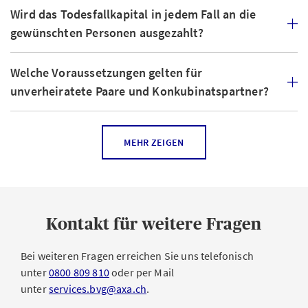
Wird das Todesfallkapital in jedem Fall an die
gewünschten Personen ausgezahlt?
Welche Voraussetzungen gelten für
unverheiratete Paare und Konkubinatspartner?
Ich bin von meinem Ehepartner getrennt, aber
MEHR ZEIGEN
noch nicht geschieden. Kann ich meine neue
Lebenspartnerin / meinen neuen Lebenspartner
begünstigen?
Kontakt für weitere Fragen
Ich habe keine Familie. Kann ich für das
Todesfallkapital jede beliebige Person
Bei weiteren Fragen erreichen Sie uns telefonisch
begünstigen?
unter
0800 809 810
oder per Mail
unter
services.bvg@axa.ch
.
Was passiert mit dem Todesfallkapital, wenn