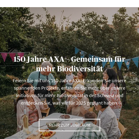
150 Jahre AXA – Gemeinsam für
mehr Biodiversität
Feiern Sie mit uns 150 Jahre AXA! Erkunden Sie unsere
spannenden Projekte, erfahren Sie mehr über unsere
Initiativen für mehr Biodiversität in der Schweiz und
entdecken Sie, was wir für 2025 geplant haben.
MEHR ZUM JUBILÄUM