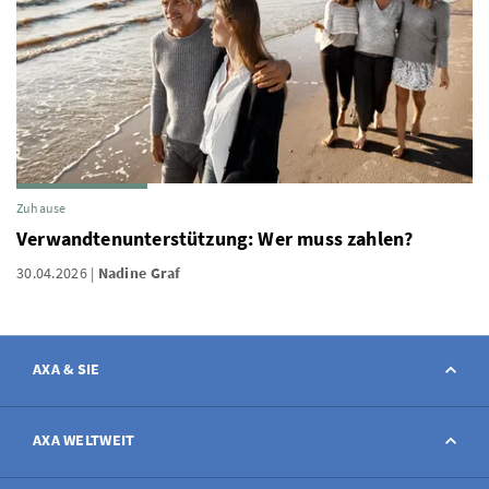
Zuhause
Verwandtenunterstützung: Wer muss zahlen?
30.04.2026
Nadine Graf
AXA & SIE
Kontakt
AXA WELTWEIT