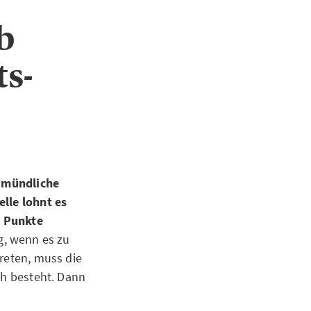
b
ts-
h mündliche
elle lohnt es
n Punkte
g, wenn es zu
treten, muss die
ch besteht. Dann