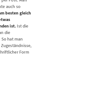
kte auch so
am besten gleich
 etwas
nden ist.
Ist die
an die
t. So hat man
 Zugeständnisse,
chriftlicher Form