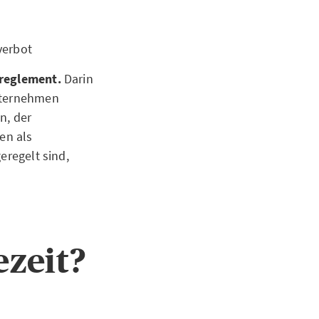
verbot
bsreglement.
Darin
Unternehmen
n, der
en als
eregelt sind,
ezeit?