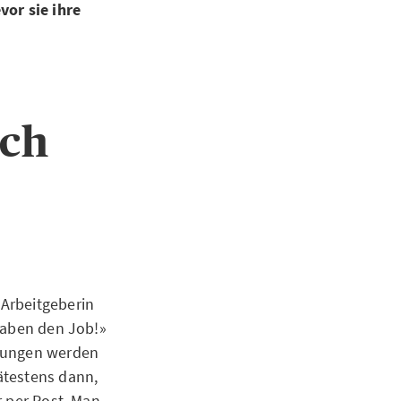
or sie ihre
ich
Arbeitgeberin
haben den Job!»
ngungen werden
ätestens dann,
r per Post. Man