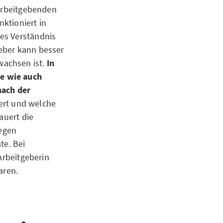
 Arbeitgebenden
ktioniert in
es Verständnis
eber kann besser
achsen ist.
In
e wie auch
nach der
uert und welche
auert die
legen
te. Bei
Arbeitgeberin
baren.