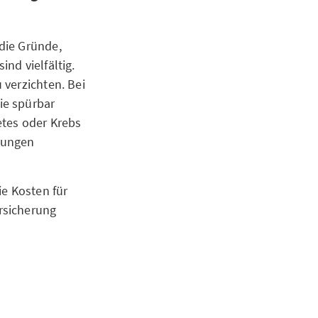
die Gründe,
nd vielfältig.
 verzichten. Bei
ie spürbar
etes oder Krebs
hungen
ie Kosten für
rsicherung