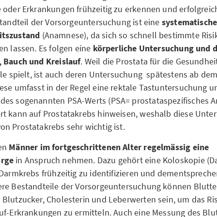
 oder Erkrankungen frühzeitig zu erkennen und erfolgreic
standteil der Vorsorgeuntersuchung ist eine
systematische
itszustand
(Anamnese), da sich so schnell bestimmte Ris
en lassen.
Es folgen eine
körperliche Untersuchung und 
, Bauch und Kreislauf
. Weil die Prostata für die Gesundhe
lle spielt, ist auch deren Untersuchung spätestens ab dem
ese umfasst in der Regel eine rektale Tastuntersuchung u
es sogenannten PSA-Werts (PSA= prostataspezifisches An
rt kann auf Prostatakrebs hinweisen, weshalb diese Unte
n Prostatakrebs sehr wichtig ist.
ten
Männer im fortgeschrittenen Alter regelmässig eine
orge
in Anspruch nehmen. Dazu gehört eine Koloskopie (D
 Darmkrebs frühzeitig zu identifizieren und dementsprechen
re Bestandteile der Vorsorgeuntersuchung können Blutte
Blutzucker, Cholesterin und Leberwerten sein, um das Ris
uf-Erkrankungen zu ermitteln. Auch eine Messung des Blu