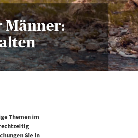
r Männer:
alten
tige Themen im
echtzeitig
chungen Sie in