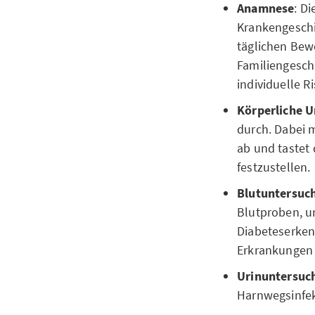
Anamnese
: D
Krankengeschi
täglichen Bew
Familiengesch
individuelle R
Körperliche 
durch. Dabei 
ab und tastet
festzustellen.
Blutuntersuc
Blutproben, u
Diabeteserken
Erkrankungen 
Urinuntersuc
Harnwegsinfek