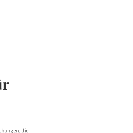
ür
chungen, die