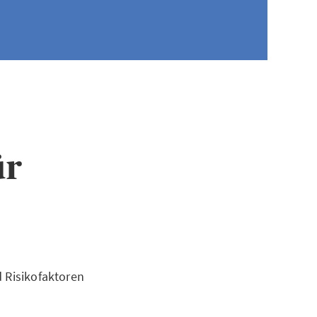
ür
d Risikofaktoren