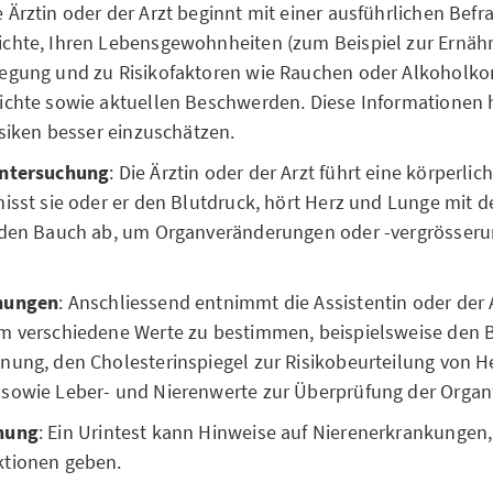
ie Ärztin oder der Arzt beginnt mit einer ausführlichen Befr
chte, Ihren Lebensgewohnheiten (zum Beispiel zur Ernähr
egung und zu Risikofaktoren wie Rauchen oder Alkoholko
ichte sowie aktuellen Beschwerden. Diese Informationen h
isiken besser einzuschätzen.
Untersuchung
: Die Ärztin oder der Arzt führt eine körperl
misst sie oder er den Blutdruck, hört Herz und Lunge mit
 den Bauch ab, um Organveränderungen oder -vergrösser
hungen
: Anschliessend entnimmt die Assistentin oder der 
m verschiedene Werte zu bestimmen, beispielsweise den B
nung, den Cholesterinspiegel zur Risikobeurteilung von He
sowie Leber- und Nierenwerte zur Überprüfung der Organ
hung
: Ein Urintest kann Hinweise auf Nierenerkrankungen
tionen geben.