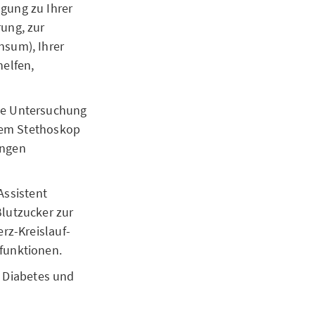
agung zu Ihrer
ung, zur
nsum), Ihrer
elfen,
iche Untersuchung
 dem Stethoskop
ungen
Assistent
lutzucker zur
rz-Kreislauf-
funktionen.
, Diabetes und