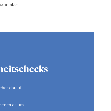
 kann aber
heitschecks
eher darauf
i denen es um