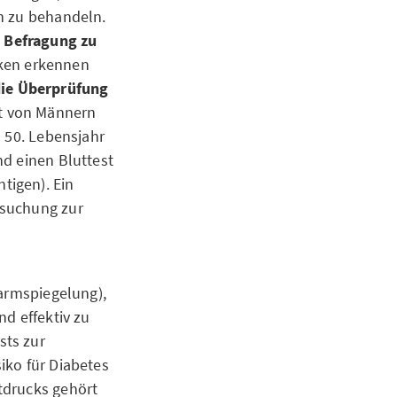
h zu behandeln.
 Befragung zu
iken erkennen
die Überprüfung
it von Männern
 50. Lebensjahr
nd einen Bluttest
tigen). Ein
rsuchung zur
armspiegelung),
d effektiv zu
sts zur
iko für Diabetes
tdrucks gehört