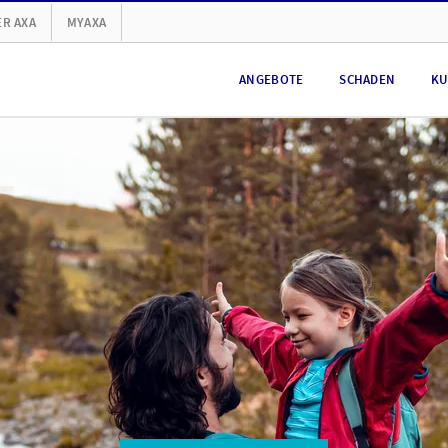
R AXA
MYAXA
ANGEBOTE
SCHADEN
KU