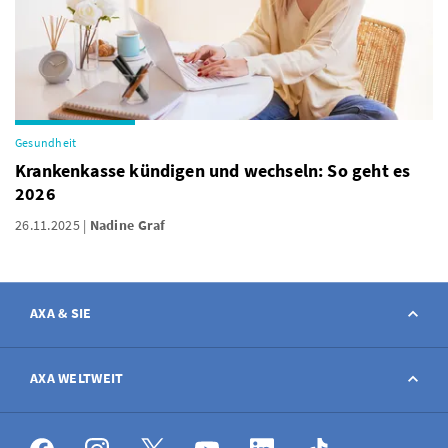
Gesundheit
Krankenkasse kündigen und wechseln: So geht es
2026
26.11.2025
Nadine Graf
AXA & SIE
Kontakt
AXA WELTWEIT
Schaden melden
AXA weltweit