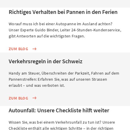
Vielfahrerinnen und Vielfahrer
Richtiges Verhalten bei Pannen in den Ferien
Komfortabel, leise und geräumig – so sollte ein Fahrzeug
Worauf muss ich bei einer Autopanne im Ausland achten?
sein, wenn Sie oft grosse Strecken zurücklegen müssen.
Unser Experte Guido Binder, Leiter 24-Stunden-Kundenservice,
Alle diese Eigenschaften bietet der Škoda Superb, den
gibt Antworten auf die wichtigsten Fragen.
es mittlerweile auch als modernen Plug-in-Hybriden auf
dem Markt gibt. Das Modell ist kräftig motorisiert, was
ZUM BLOG
ein Pluspunkt auf längeren Reisen ist. Ausreichend Platz
Verkehrsregeln in der Schweiz
sorgt für den gewünschten Komfort unterwegs.
Handy am Steuer, Überschreiten der Parkzeit, Fahren auf dem
Pannenstreifen: Erfahren Sie, was auf unseren Strassen
erlaubt – und was verboten ist.
ZUM BLOG
Autounfall: Unsere Checkliste hilft weiter
Wissen Sie, was bei einem Verkehrsunfall zu tun ist? Unsere
Checkliste enthält alle wichtigen Schritte – in der richtigen