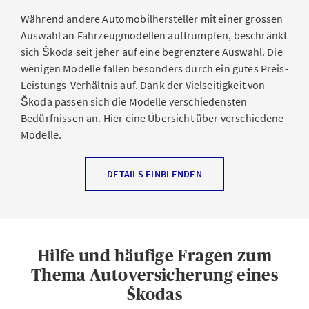
Während andere Automobilhersteller mit einer grossen
Auswahl an Fahrzeugmodellen auftrumpfen, beschränkt
sich Škoda seit jeher auf eine begrenztere Auswahl. Die
wenigen Modelle fallen besonders durch ein gutes Preis-
Leistungs-Verhältnis auf. Dank der Vielseitigkeit von
Škoda passen sich die Modelle verschiedensten
Bedürfnissen an. Hier eine Übersicht über verschiedene
Modelle.
Neulenkerinnen und Neulenker sowie
DETAILS EINBLENDEN
Junglenkerinnen und Junglenker
Gerade für Menschen, die noch nicht lange auf den
Strassen unterwegs sind, eignet sich ein kleines,
Hilfe und häufige Fragen zum
günstiges und wendiges Fahrzeug. Mit dem Škoda Fabia
Thema Autoversicherung eines
sind Sie gut beraten. Mit dem kleinen Flitzer ist jede
Škodas
Parkplatzsuche erfolgreich, dennoch kommen Sie