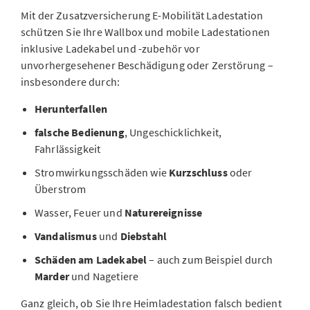
Zusätzlich zu den Leistungen der Teilkasko deckt die E-
Mit der Zusatzversicherung E-Mobilität Ladestation
Auto-Versicherung mit Vollkasko alle Schäden ab, die
schützen Sie Ihre Wallbox und mobile Ladestationen
Sie selbst durch Kollision an Ihrem Fahrzeug
inklusive Ladekabel und -zubehör vor
verursachen.
Mit der
Vollkaskoversicherung
geniessen
unvorhergesehener Beschädigung oder Zerstörung –
Sie einen Rundumschutz.
insbesondere durch:
Herunterfallen
Zusatzdeckungen zur Kaskoversicherung
falsche Bedienung
, Ungeschicklichkeit,
Fahrlässigkeit
für Ihr E-Auto
Stromwirkungsschäden wie
Kurzschluss
oder
Erweitern Sie Ihre Teil- oder Vollkaskoversicherung mit
Überstrom
individuellen Zusatzoptionen, um Ihr Elektroauto
Wasser, Feuer und
Naturereignisse
optimal zu versichern:
Vandalismus
und
Diebstahl
Schäden am parkierten Fahrzeug:
Die
Schäden am Ladekabel
– auch zum Beispiel durch
Parkschadenversicherung
deckt Schäden an Ihrem
Marder
und Nagetiere
parkierten Fahrzeug, die durch unbekannte Personen
oder Fahrzeuge verursacht wurden.
Ganz gleich, ob Sie Ihre Heimladestation falsch bedient