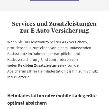
Die
Teilkaskoversicherung
bietet Schutz vor Schäden,
die durch unvorhersehbare Ereignisse oder Dritte
entstehen. Versichert sind unter anderem:
Services und Zusatzleistungen
Diebstahl
inklusive Car-Hacking und Missbrauch von
zur E-Auto-Versicherung
Keyless-Systemen
Naturereignisse
wie Hagel, Blitzschlag, Feuer oder
Wenn Sie Ihr Elektroauto bei der AXA versichern,
Überschwemmungen
profitieren Sie zum einen von einem umfassenden
Basisschutz im Rahmen der Haftpflicht- und
Glasbruch
an Front-, Heck- oder Seitenscheiben
Kaskoversicherung. Und zum anderen von
Tierschäden
durch Marder, Nagetiere oder
vielen
flexiblen Zusatzleistungen
– von der
Zusammenstösse mit Wildtieren
Absicherung Ihrer Heimladestation bis hin zum Schutz
Ihrer Batterie.
böswillige Beschädigungen
wie abgebrochene
Antennen oder beschädigte Seitenspiegel
Heimladestation oder mobile Ladegeräte
Vollkaskoversicherung
optimal absichern