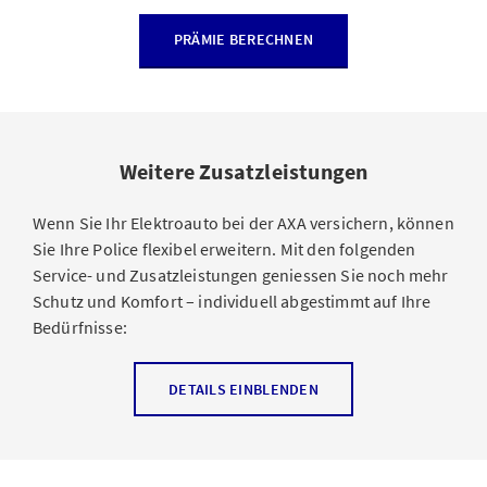
PRÄMIE BERECHNEN
Weitere Zusatzleistungen
Wenn Sie Ihr Elektroauto bei der AXA versichern, können
Sie Ihre Police flexibel erweitern. Mit den folgenden
Service- und Zusatzleistungen geniessen Sie noch mehr
Schutz und Komfort – individuell abgestimmt auf Ihre
Bedürfnisse:
Grobfahrlässigkeit:
Auch bei grobfahrlässig
DETAILS EINBLENDEN
verursachten Schäden, wie etwa beim Überfahren
einer roten Ampel, werden Ihre Leistungen nicht
gekürzt.