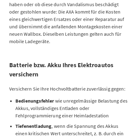
haben oder ob diese durch Vandalismus beschädigt
Schäden an
Scheinwerfern
und
Seitenspiegeln
oder gestohlen wurde: Die AXA kommt für die Kosten
Schäden am
Fahrzeug-Innenraum
eines gleichwertigen Ersatzes oder einer Reparatur auf
Schäden an
Pneus und Felgen
und übernimmt die anfallenden Montagekosten einer
neuen Wallbox. Dieselben Leistungen gelten auch für
Mitgeführte Gegenstände:
Schutz für persönliche
mobile Ladegeräte.
Gegenstände wie Laptops oder Smartphones, die bei
einem Zusammenstoss beschädigt oder aus dem
Fahrzeug entwendet werden
Batterie bzw. Akku Ihres Elektroautos
Verlust oder Beschädigungen der
versichern
Fahrzeugschlüssel:
Dieser Zusatz deckt Verlust oder
Beschädigung Ihrer Fahrzeugschlüssel, inklusive
Versichern Sie Ihre Hochvoltbatterie zuverlässig gegen:
Fernbedienungen und schlüsselloser
Zugangssysteme.
Bedienungsfehler
wie unregelmässige Belastung des
Akkus, vollständiges Entladen oder
Fehlprogrammierung einer Heimladestation
Tiefenentladung
, wenn die Spannung des Akkus
einen kritischen Wert unterschreitet, z. B. durch ein