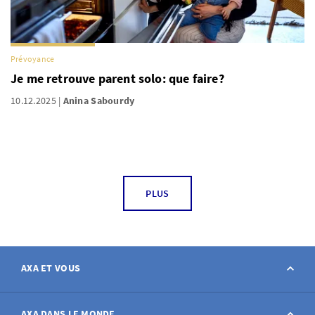
Prévoyance
Je me retrouve parent solo: que faire?
10.12.2025
Anina Sabourdy
PLUS
AXA ET VOUS
Contact
AXA DANS LE MONDE