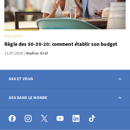
Prévoyance
Règle des 50-30-20: comment établir son budget
13.07.2026
Nadine Graf
AXA ET VOUS
Contact
AXA DANS LE MONDE
Déclarer sinistre
AXA dans le monde