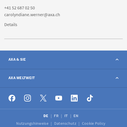
+41 52 687 02 50
carolyndiane.werner@axa.ch
Details
AXA & SIE
Kontakt
AXA WELTWEIT
Schaden melden
AXA weltweit
Stellenangebote
DE
FR
IT
EN
Nutzungshinweise
Datenschutz
Cookie Policy
Medien