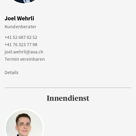
Joel Wehrli
Kundenberater
+41 52 687 02 52
+41 76 323 77 98
joel.wehrli@axa.ch
Termin vereinbaren
Details
Innendienst