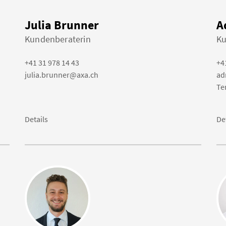
Julia Brunner
A
Kundenberaterin
Ku
+41 31 978 14 43
+4
julia.brunner@axa.ch
ad
Te
Details
De