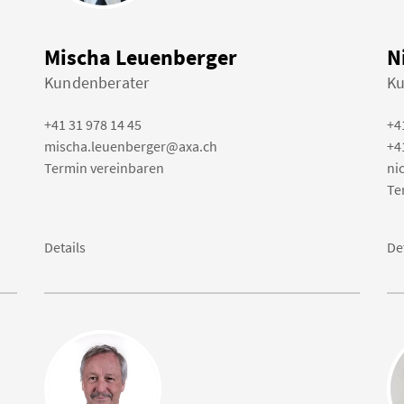
Mischa Leuenberger
N
Kundenberater
Ku
+41 31 978 14 45
+4
mischa.leuenberger@axa.ch
+4
Termin vereinbaren
ni
Te
Details
De