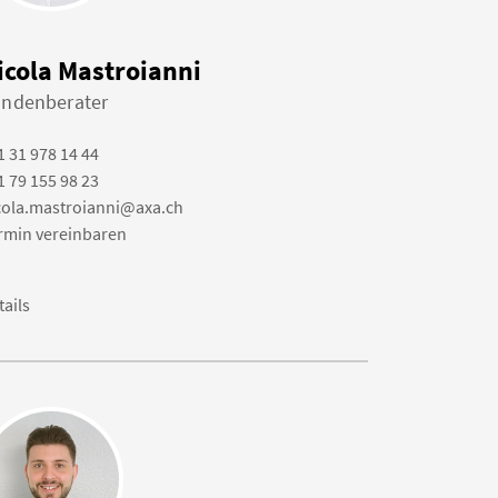
icola Mastroianni
ndenberater
1 31 978 14 44
1 79 155 98 23
cola.mastroianni@axa.ch
rmin vereinbaren
tails