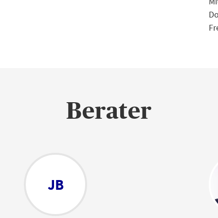
Mi
Do
Fr
Berater
JB