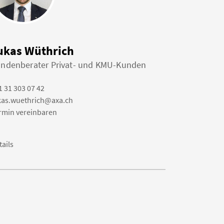
ukas Wüthrich
ndenberater Privat- und KMU-Kunden
1 31 303 07 42
kas.wuethrich@axa.ch
rmin vereinbaren
tails