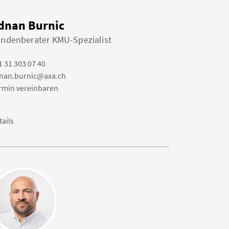
dnan Burnic
ndenberater KMU-Spezialist
1 31 303 07 40
nan.burnic@axa.ch
rmin vereinbaren
tails