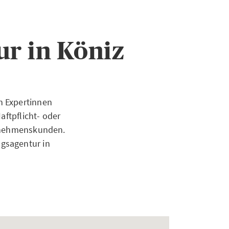
r in Köniz
n Expertinnen
aftpflicht- oder
ernehmenskunden.
gsagentur in