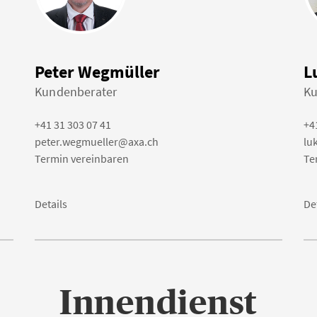
Peter Wegmüller
L
Kundenberater
Ku
+41 31 303 07 41
+4
peter.wegmueller@axa.ch
lu
Termin vereinbaren
Te
Details
De
Innendienst