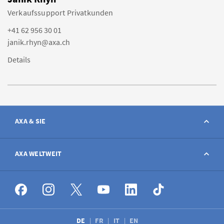
Verkaufssupport Privatkunden
+41 62 956 30 01
janik.rhyn@axa.ch
Details
AXA & SIE
Kontakt
AXA WELTWEIT
Schaden melden
AXA weltweit
Stellenangebote
DE
FR
IT
EN