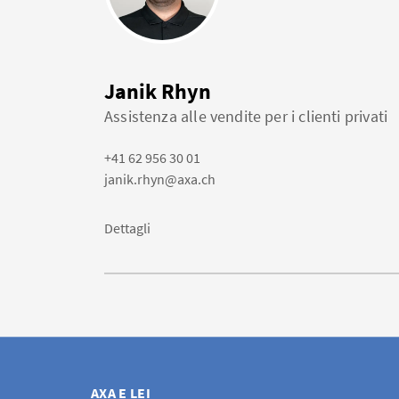
Janik Rhyn
Assistenza alle vendite per i clienti privati
+41 62 956 30 01
janik.rhyn@axa.ch
Dettagli
AXA E LEI