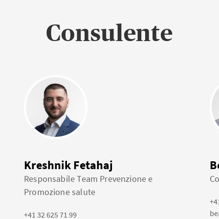
Consulente
Kreshnik Fetahaj
B
Responsabile Team Prevenzione e
Co
Promozione salute
+4
be
+41 32 625 71 99