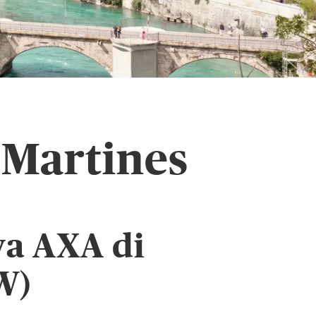
 Martines
va AXA di
W)