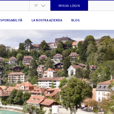
IT
MYAXA LOGIN
DE
ESPONSABILITÀ
LA NOSTRA AZIENDA
BLOG
FR
IT
EN