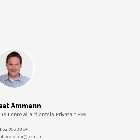
eat Ammann
nsulente alla clientela Privata e PMI
1 62 956 30 04
at.ammann@axa.ch