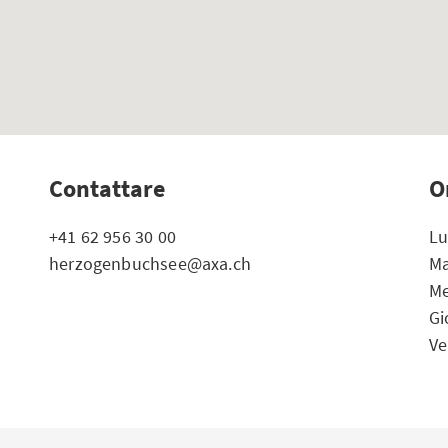
Contattare
O
+41 62 956 30 00
Lu
herzogenbuchsee@axa.ch
Ma
Me
Gi
Ve