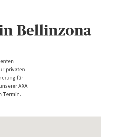
in Bellinzona
tenten
ur privaten
herung für
unserer AXA
n Termin.