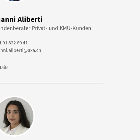
ianni Aliberti
ndenberater Privat- und KMU-Kunden
1 91 822 60 41
anni.aliberti@axa.ch
tails