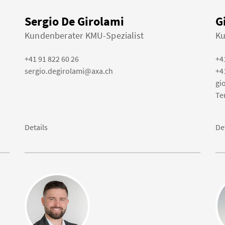
Sergio De Girolami
G
Kundenberater KMU-Spezialist
Ku
+41 91 822 60 26
+4
sergio.degirolami@axa.ch
+4
gi
Te
Details
De