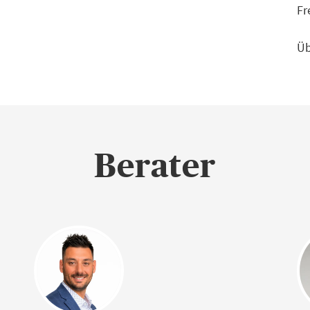
Fr
Üb
Berater