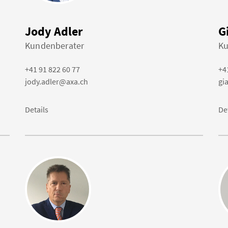
Jody Adler
G
Kundenberater
Ku
+41 91 822 60 77
+4
jody.adler@axa.ch
gi
Details
De