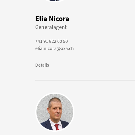
Elia Nicora
Generalagent
+41 91 822 60 50
elia.nicora@axa.ch
Details