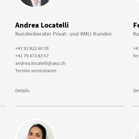
Andrea Locatelli
F
Kundenberater Privat- und KMU-Kunden
Ku
+41 91 822 60 39
+4
+41 79 473 83 57
fe
andrea.locatelli@axa.ch
Termin vereinbaren
Details
De