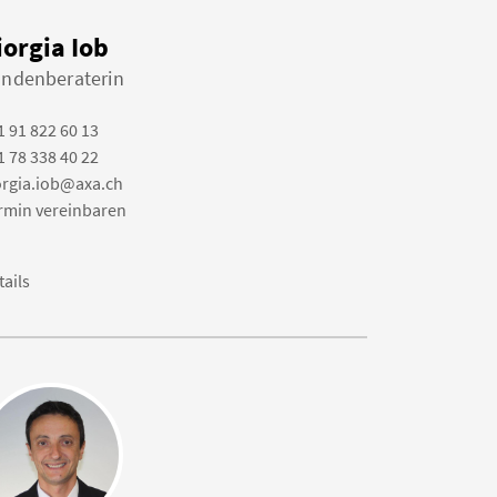
iorgia Iob
ndenberaterin
1 91 822 60 13
1 78 338 40 22
orgia.iob@axa.ch
rmin vereinbaren
tails