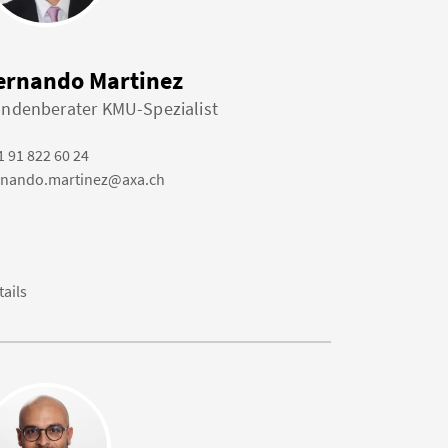
ernando Martinez
ndenberater KMU-Spezialist
1 91 822 60 24
rnando.martinez@axa.ch
tails