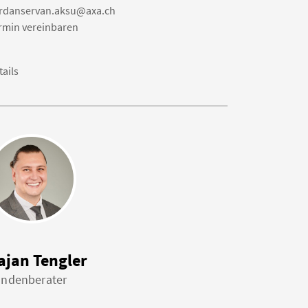
rdanservan.aksu@axa.ch
rmin vereinbaren
tails
ajan Tengler
ndenberater