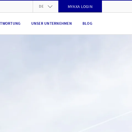
DE
MYAXA LOGIN
DE
NTWORTUNG
UNSER UNTERNEHMEN
BLOG
FR
IT
EN