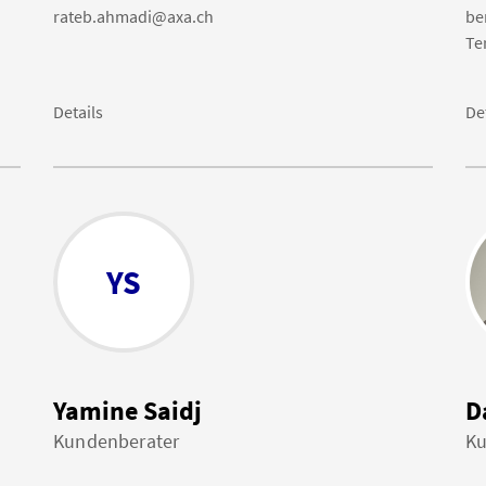
rateb.ahmadi@axa.ch
be
Te
Details
De
YS
Yamine Saidj
D
Kundenberater
Ku