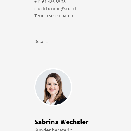
+41 61 486 38 28
chedi.benrhit@axa.ch
Termin vereinbaren
Details
Sabrina Wechsler
Kundenberaterin