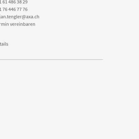
1 61 486 38 29
1 76 446 77 76
jan.tengler@axa.ch
rmin vereinbaren
tails