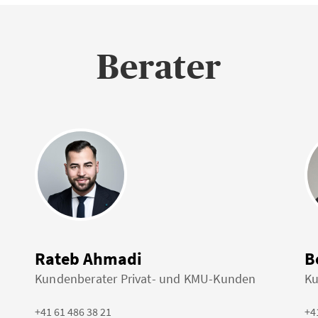
Berater
Rateb Ahmadi
B
Kundenberater Privat- und KMU-Kunden
Ku
+41 61 486 38 21
+4