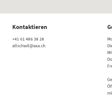
Kontaktieren
G
+41 61 486 38 28
Mo
allschwil@axa.ch
Di
Mi
Do
Fr
Ge
Öf
mi