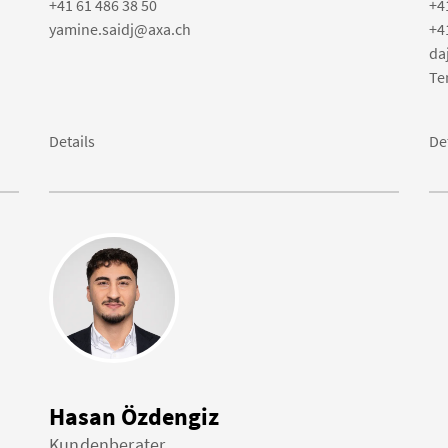
+41 61 486 38 50
+4
yamine.saidj@axa.ch
+4
da
Te
Details
De
Hasan Özdengiz
Kundenberater