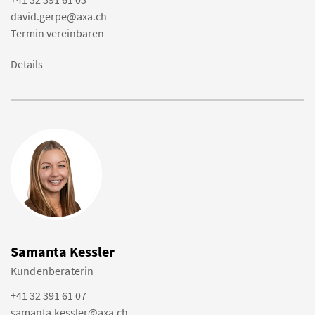
david.gerpe@axa.ch
Termin vereinbaren
Details
Samanta Kessler
Kundenberaterin
+41 32 391 61 07
samanta.kessler@axa.ch