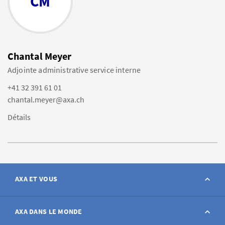
CM
Chantal Meyer
Adjointe administrative service interne
+41 32 391 61 01
chantal.meyer@axa.ch
Détails
AXA ET VOUS
Contact
AXA DANS LE MONDE