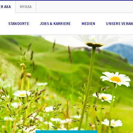
R AXA
MYAXA
STANDORTE
JOBS & KARRIERE
MEDIEN
UNSERE VERA