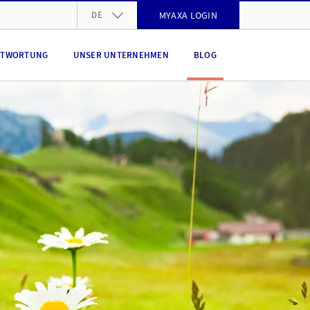
DE
MYAXA LOGIN
DE
NTWORTUNG
UNSER UNTERNEHMEN
BLOG
FR
IT
EN