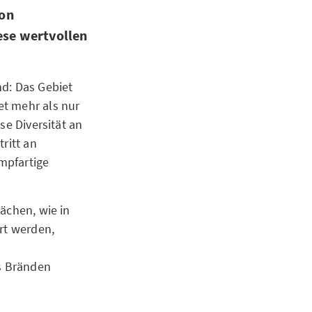
ion
ese wertvollen
nd: Das Gebiet
et mehr als nur
se Diversität an
ritt an
mpfartige
ächen, wie in
rt werden,
ts Bränden