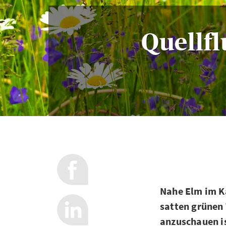
Quellf
Nahe Elm im Ka
satten grünen
anzuschauen is