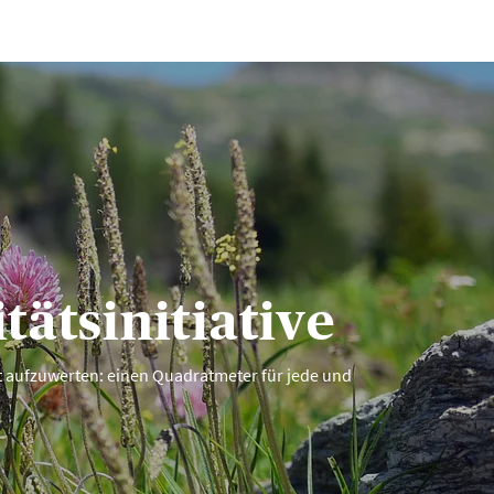
tätsinitiative
tät aufzuwerten: einen Quadratmeter für jede und