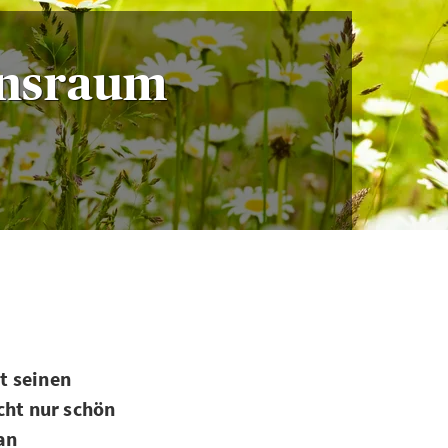
ensraum
t seinen
ht nur schön
an