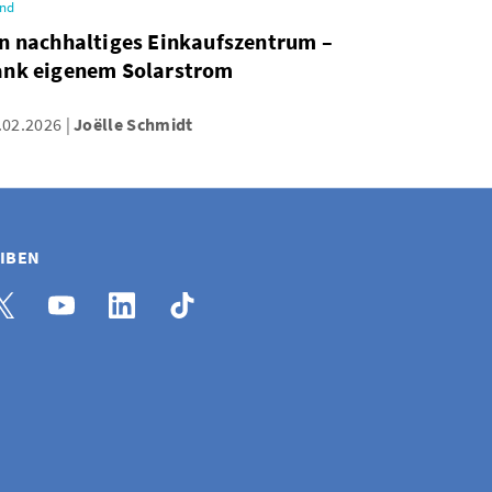
end
n nachhaltiges Einkaufszentrum –
ank eigenem Solarstrom
.02.2026
Joëlle Schmidt
EIBEN