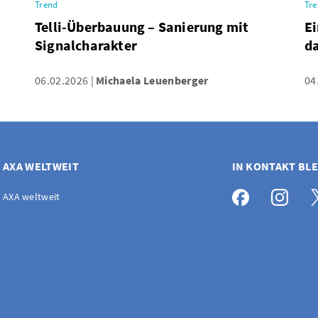
Trend
Tr
Telli-Überbauung – Sanierung mit
Ei
Signalcharakter
d
06.02.2026
Michaela Leuenberger
04
AXA WELTWEIT
IN KONTAKT BL
AXA weltweit