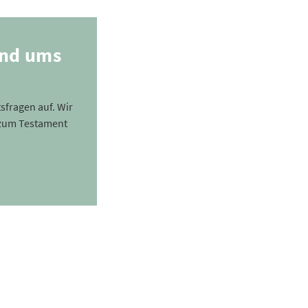
und ums
tsfragen auf. Wir
 zum Testament