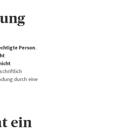
kung
echtigte Person
.
cht
nicht
chriftlich
undung durch eine
t ein