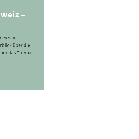
hweiz –
lex sein.
rblick über die
 über das Thema