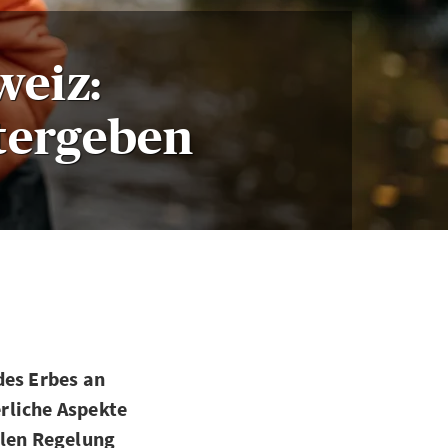
weiz:
tergeben
des Erbes an
rliche Aspekte
alen Regelung