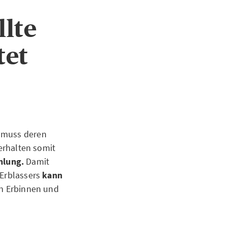
llte
tet
, muss deren
erhalten somit
ahlung.
Damit
 Erblassers
kann
en Erbinnen und