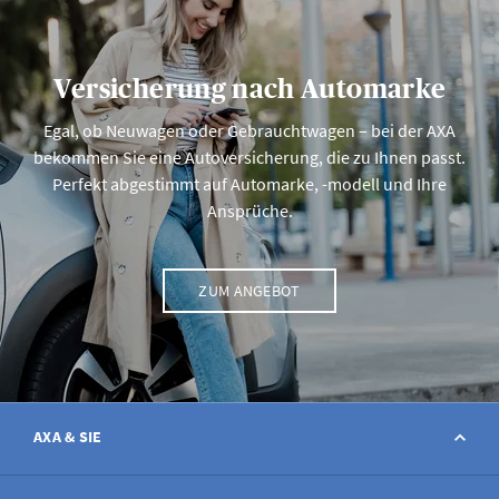
Versicherung nach Automarke
Egal, ob Neuwagen oder Gebrauchtwagen – bei der AXA
bekommen Sie eine Autoversicherung, die zu Ihnen passt.
Perfekt abgestimmt auf Automarke, -modell und Ihre
Ansprüche.
ZUM ANGEBOT
AXA & SIE