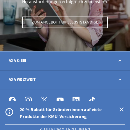
Herausforderungen erfolgreich zu meistern.
ZUM ANGEBOT FÜR SELBSTSTÄNDIGE
AXA & SIE
Kontakt
AXA WELTWEIT
Schaden melden
AXA weltweit
20 % Rabatt für Gründer:innen auf viele
Stellenangebote
Produkte der KMU-Versicherung
DE
FR
IT
EN
Nutzungshinweise
Datenschutz
Cookie Policy
ZU DEN PRÄMIENRECHNERN
Medien